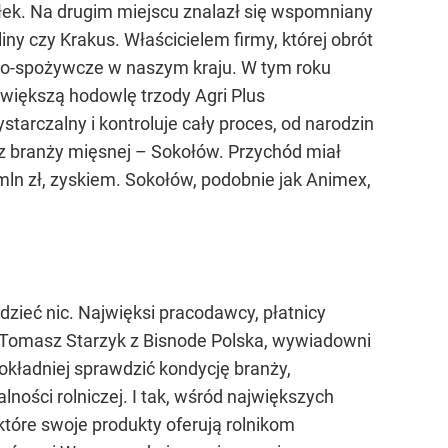
ółek. Na drugim miejscu znalazł się wspomniany
iny czy Krakus. Właścicielem firmy, której obrót
rolno-spożywcze w naszym kraju. W tym roku
jwiększą hodowlę trzody Agri Plus
arczalny i kontroluje cały proces, od narodzin
z branży mięsnej – Sokołów. Przychód miał
mln zł, zyskiem. Sokołów, podobnie jak Animex,
dzieć nic. Najwięksi pracodawcy, płatnicy
wi Tomasz Starzyk z Bisnode Polska, wywiadowni
okładniej sprawdzić kondycję branży,
ości rolniczej. I tak, wśród największych
tóre swoje produkty oferują rolnikom