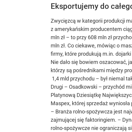
Eksportujemy do całeg
Zwycięzcą w kategorii produkcji ma
z amerykańskim producentem ciągn
mln zł – to przy 608 mln zł przyc
mln zł. Co ciekawe, mówiąc o masz
firmy, które produkują m.in. dojar
Nie dało się bowiem oszacować, ja
którzy są pośrednikami między prod
1,4 mld przychodu – był niemal ta
Drugi – Osadkowski – przychód miał 
Platynową Dziesiątkę Największych
Maspex, której sprzedaż wyniosła 
– Branża rolno-spożywcza jest na
zajmującej się faktoringiem. – D
rolno-spożywcze nie ograniczają s