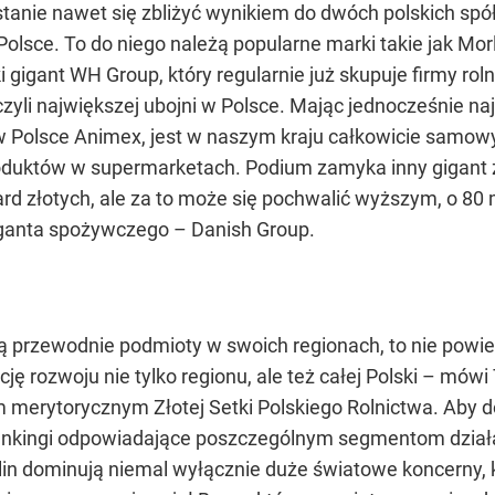
stanie nawet się zbliżyć wynikiem do dwóch polskich sp
Polsce. To do niego należą popularne marki takie jak Morl
ski gigant WH Group, który regularnie już skupuje firmy 
czyli największej ubojni w Polsce. Mając jednocześnie na
 Polsce Animex, jest w naszym kraju całkowicie samowyst
oduktów w supermarketach. Podium zamyka inny gigant 
rd złotych, ale za to może się pochwalić wyższym, o 80 
iganta spożywczego – Danish Group.
są przewodnie podmioty w swoich regionach, to nie powie
ję rozwoju nie tylko regionu, ale też całej Polski – mó
m merytorycznym Złotej Setki Polskiego Rolnictwa. Aby d
ankingi odpowiadające poszczególnym segmentom działaln
n dominują niemal wyłącznie duże światowe koncerny, k