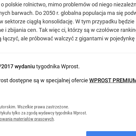
i o polskie rolnictwo, mimo problemów od niego niezależn
snych barwach. Do 2050 r. globalna populacja ma się po
w sektorze ciągłą konsolidację. W tym przypadku będzie s
 i zbijania cen. Tak więc ci, którzy są w czołówce rankin
dą łączyć, ale próbować walczyć z gigantami w pojedynkę 
/2017 wydaniu
tygodnika Wprost
.
ost dostępne są w specjalnej ofercie
WPROST PREMIU
utorskim. Wszelkie prawa zastrzeżone.
tykułu tylko za zgodą wydawcy tygodnika Wprost.
onowania materiałów prasowych
.