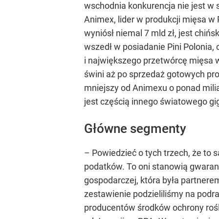
wschodnia konkurencja nie jest w 
Animex, lider w produkcji mięsa w 
wyniósł niemal 7 mld zł, jest chiń
wszedł w posiadanie Pini Polonia, 
i największego przetwórcę mięsa w
świni aż po sprzedaż gotowych pr
mniejszy od Animexu o ponad milia
jest częścią innego światowego g
Główne segmenty
– Powiedzieć o tych trzech, że to 
podatków. To oni stanowią gwaranc
gospodarczej, która była partnere
zestawienie podzieliliśmy na podr
producentów środków ochrony rośli