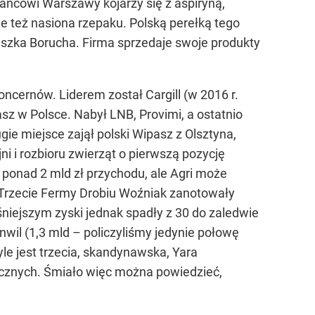
ańcowi Warszawy kojarzy się z aspiryną,
 też nasiona rzepaku. Polską perełką tego
Leszka Borucha. Firma sprzedaje swoje produkty
ncernów. Liderem został Cargill (w 2016 r.
sz w Polsce. Nabył LNB, Provimi, a ostatnio
gie miejsce zajął polski Wipasz z Olsztyna,
i i rozbioru zwierząt o pierwszą pozycję
y ponad 2 mld zł przychodu, ale Agri może
 Trzecie Fermy Drobiu Woźniak zanotowały
śniejszym zyski jednak spadły z 30 do zaledwie
il (1,3 mld – policzyliśmy jedynie połowę
yle jest trzecia, skandynawska, Yara
nicznych. Śmiało więc można powiedzieć,