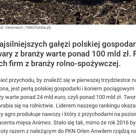
 (fot. VeremeeV_1980/fotolia.pl)
ajsilniejszych gałęzi polskiej gospodar
ry z branży warte ponad 100 mld zł. 
ch firm z branży rolno-spożywczej.
mieć przychodu, by znaleźć się w pierwszej trzydziestce n
ona, jest perłą polskiej gospodarki i koniem pociągowym 
 warte ponad 24 mld euro, czyli ponad 100 mld zł. Tworz
zarabia się na rolnictwie. Liderem naszego rankingu okaza
y agro produkuje nawozy i który z przychodami na poziomie
enta mięsa Animex. Stało się tak, mimo że rok 2016 był d
Azoty razem z należącym do PKN Orlen Anwilem rządzą n