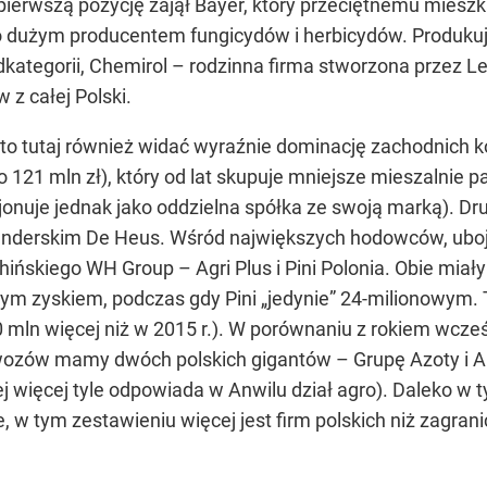
pierwszą pozycję zajął Bayer, który przeciętnemu mieszk
o dużym producentem fungicydów i herbicydów. Produkuje
odkategorii, Chemirol – rodzinna firma stworzona przez 
z całej Polski.
to tutaj również widać wyraźnie dominację zachodnich ko
121 mln zł), który od lat skupuje mniejsze mieszalnie pa
jonuje jednak jako oddzielna spółka ze swoją marką). Dru
olenderskim De Heus. Wśród największych hodowców, ubojn
hińskiego WH Group – Agri Plus i Pini Polonia. Obie miał
wym zyskiem, podczas gdy Pini „jedynie” 24-milionowym.
0 mln więcej niż w 2015 r.). W porównaniu z rokiem wcze
ozów mamy dwóch polskich gigantów – Grupę Azoty i Anw
j więcej tyle odpowiada w Anwilu dział agro). Daleko w t
 w tym zestawieniu więcej jest firm polskich niż zagra