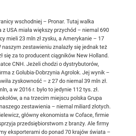
granicy wschodniej – Pronar. Tutaj walka
a z USA miała większy przychód – niemal 690
y mieli 23 mln zł zysku, a Amerykanie – 17
 naszym zestawieniu znalazły się jednak też
azł się za to producent ciągników New Holland.
atce CNH. Jeżeli chodzi o dystrybutorów,
irma z Golubia-Dobrzynia Agrolok. Jej wynik –
awiła zyskowność – z 27 do niemal 39 mln zł.
, a w 2016 r. było to jedynie 112 tys. zł.
okołów, a na trzecim miejscu polska Grupa
naszego zestawienia – niemal miliard złotych.
elewicz, główny ekonomista w Coface, firmie
rzyja przedsiębiorstwom z branży. Ale firmy
śmy eksporterami do ponad 70 krajów świata –