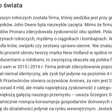
o świata
szyn rolniczych została firma, której siedziba jest przy 
ików John Deere była niezwykle zacięta. Mimo że firm
hodów Pronaru zdecydowała zyskowność obu spółek. Polac
ynach rolniczych, myślimy o ciągnikach i kombajnach. W
ki dla krów, owijarki czy zestawy uprawo-sienne. Nie znal
ki procent obrotu tworzy marka New Holland w spółce m
ucentami a rolnikami, to zwycięzcą okazała się polska f
ki sam w 2015 i 2016 r. Firma jednak zdecydowanie popr
niemal identyczny, ale zysk był jedynie na poziomie 4 mln
 Przetwórców otwiera oczywiście Animex, za nim jest S
ponad 4 mld, ale miała największą zyskowność z całego 
jwiększą gałęzią naszego przemysłu – uważa Grzegorz Si
ynamicznie rosnąca konsumpcja gospodarstw domowych sp
ię do działalności jedynie na rynku wewnętrznym. Jeste