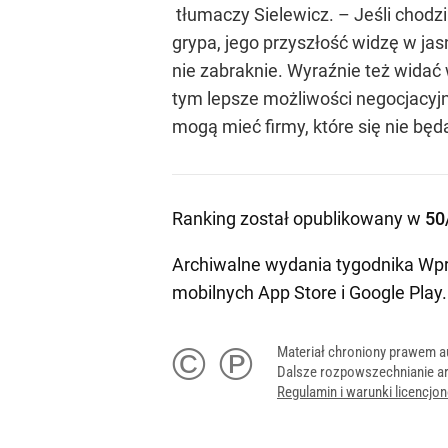
tłumaczy Sielewicz. – Jeśli chodz
grypa, jego przyszłość widzę w ja
nie zabraknie. Wyraźnie też widać 
tym lepsze możliwości negocjacyjne
mogą mieć firmy, które się nie bę
Ranking został opublikowany w
50
Archiwalne wydania tygodnika Wpr
mobilnych
App Store
i
Google Play
.
© ℗
Materiał chroniony prawem a
Dalsze rozpowszechnianie ar
Regulamin i warunki licencj