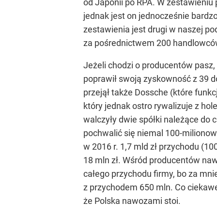
od Japonii po RPA. W zestawieniu 
jednak jest on jednocześnie bardz
zestawienia jest drugi w naszej p
za pośrednictwem 200 handlowców 
Jeżeli chodzi o producentów pasz, 
poprawił swoją zyskowność z 39 do 
przejął także Dossche (które funkc
który jednak ostro rywalizuje z h
walczyły dwie spółki należące do c
pochwalić się niemal 100-miliono
w 2016 r. 1,7 mld zł przychodu (10
18 mln zł. Wśród producentów naw
całego przychodu firmy, bo za mnie
z przychodem 650 mln. Co ciekawe,
że Polska nawozami stoi.