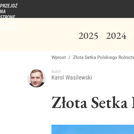
PRZEJDŹ
Udostępnij
NA
STRONĘ
GŁÓWNĄ
WPROST.PL
2025
2024
Wprost
/
Złota Setka Polskiego Rolnic
Autor:
Karol Wasilewski
Złota Setka