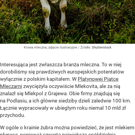
Krowa mleczna, zdjęcie ilustracyjne
/ Źródło:
Shutterstock
Interesująca jest zwłaszcza branża mleczna. To w niej
dorobiliśmy się prawdziwych europejskich potentatów
wyłącznie z polskim kapitałem. W
Platynowej Piątce
Mleczarni
zwyciężyła oczywiście Mlekovita, ale za nią
znalazł się Mlekpol z Grajewa. Obie firmy znajdują się
na Podlasiu, a ich główne siedziby dzieli zaledwie 100 km.
Łącznie wypracowały w ubiegłym roku niemal 10 mld zł
przychodu.
W ogóle o krainie żubra można powiedzieć, że jest mlekiem
płynąca, ponieważ czwarta największa spółdzielnia