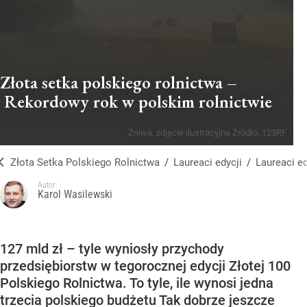
Złota setka polskiego rolnictwa –
Rekordowy rok w polskim rolnictwie
Żniwa, zdjęcie ilustracyjne
Źródło:
123RF
Złota Setka Polskiego Rolnictwa
/
Laureaci edycji
/
Laureaci e
Autor:
Karol Wasilewski
127 mld zł – tyle wyniosły przychody
przedsiębiorstw w tegorocznej edycji Złotej 100
Polskiego Rolnictwa. To tyle, ile wynosi jedna
trzecia polskiego budżetu Tak dobrze jeszcze