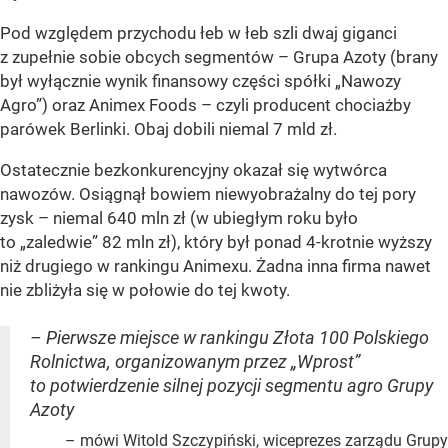
Pod względem przychodu łeb w łeb szli dwaj giganci
z zupełnie sobie obcych segmentów – Grupa Azoty (brany
był wyłącznie wynik finansowy części spółki „Nawozy
Agro”) oraz Animex Foods – czyli producent chociażby
parówek Berlinki. Obaj dobili niemal 7 mld zł.
Ostatecznie bezkonkurencyjny okazał się wytwórca
nawozów. Osiągnął bowiem niewyobrażalny do tej pory
zysk – niemal 640 mln zł (w ubiegłym roku było
to „zaledwie” 82 mln zł), który był ponad 4-krotnie wyższy
niż drugiego w rankingu Animexu. Żadna inna firma nawet
nie zbliżyła się w połowie do tej kwoty.
– Pierwsze miejsce w rankingu Złota 100 Polskiego
Rolnictwa, organizowanym przez „Wprost”
to potwierdzenie silnej pozycji segmentu agro Grupy
Azoty
– mówi Witold Szczypiński, wiceprezes zarządu Grupy