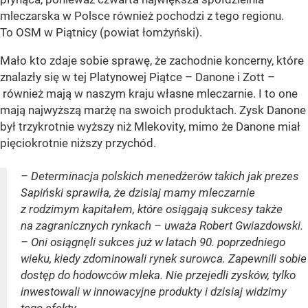
mleczarska w Polsce również pochodzi z tego regionu.
To OSM w Piątnicy (powiat łomżyński).
Mało kto zdaje sobie sprawę, że zachodnie koncerny, które
znalazły się w tej Platynowej Piątce – Danone i Zott –
również mają w naszym kraju własne mleczarnie. I to one
mają najwyższą marżę na swoich produktach. Zysk Danone
był trzykrotnie wyższy niż Mlekovity, mimo że Danone miał
pięciokrotnie niższy przychód.
– Determinacja polskich menedżerów takich jak prezes
Sapiński sprawiła, że dzisiaj mamy mleczarnie
z rodzimym kapitałem, które osiągają sukcesy także
na zagranicznych rynkach – uważa Robert Gwiazdowski.
– Oni osiągnęli sukces już w latach 90. poprzedniego
wieku, kiedy zdominowali rynek surowca. Zapewnili sobie
dostęp do hodowców mleka. Nie przejedli zysków, tylko
inwestowali w innowacyjne produkty i dzisiaj widzimy
tego efekty.