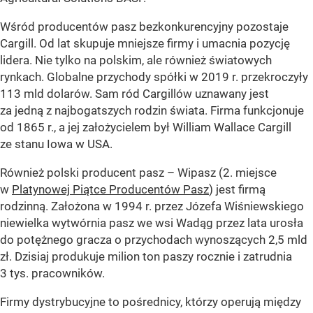
Wśród producentów pasz bezkonkurencyjny pozostaje
Cargill. Od lat skupuje mniejsze firmy i umacnia pozycję
lidera. Nie tylko na polskim, ale również światowych
rynkach. Globalne przychody spółki w 2019 r. przekroczyły
113 mld dolarów. Sam ród Cargillów uznawany jest
za jedną z najbogatszych rodzin świata. Firma funkcjonuje
od 1865 r., a jej założycielem był William Wallace Cargill
ze stanu Iowa w USA.
Również polski producent pasz – Wipasz (2. miejsce
w
Platynowej Piątce Producentów Pasz
) jest firmą
rodzinną. Założona w 1994 r. przez Józefa Wiśniewskiego
niewielka wytwórnia pasz we wsi Wadąg przez lata urosła
do potężnego gracza o przychodach wynoszących 2,5 mld
zł. Dzisiaj produkuje milion ton paszy rocznie i zatrudnia
3 tys. pracowników.
Firmy dystrybucyjne to pośrednicy, którzy operują między