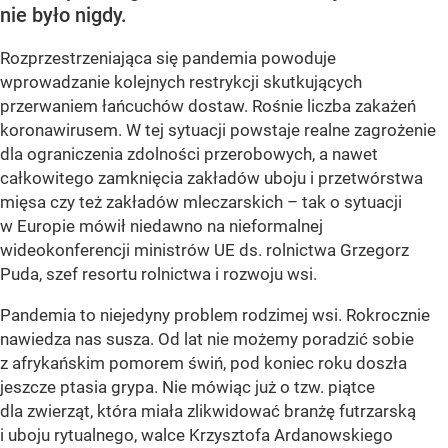
nie było nigdy.
Rozprzestrzeniająca się pandemia powoduje
wprowadzanie kolejnych restrykcji skutkujących
przerwaniem łańcuchów dostaw. Rośnie liczba zakażeń
koronawirusem. W tej sytuacji powstaje realne zagrożenie
dla ograniczenia zdolności przerobowych, a nawet
całkowitego zamknięcia zakładów uboju i przetwórstwa
mięsa czy też zakładów mleczarskich – tak o sytuacji
w Europie mówił niedawno na nieformalnej
wideokonferencji ministrów UE ds. rolnictwa Grzegorz
Puda, szef resortu rolnictwa i rozwoju wsi.
Pandemia to niejedyny problem rodzimej wsi. Rokrocznie
nawiedza nas susza. Od lat nie możemy poradzić sobie
z afrykańskim pomorem świń, pod koniec roku doszła
jeszcze ptasia grypa. Nie mówiąc już o tzw. piątce
dla zwierząt, która miała zlikwidować branżę futrzarską
i uboju rytualnego, walce Krzysztofa Ardanowskiego