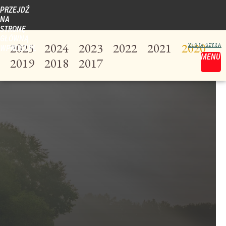
PRZEJDŹ
NA
STRONĘ
GŁÓWNĄ
2025
2024
2023
2022
2021
2020
WPROST.PL
MENU
2019
2018
2017