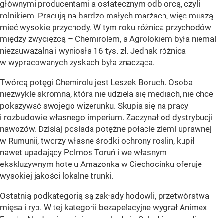
głównymi producentami a ostatecznym odbiorcą, czyli
rolnikiem. Pracują na bardzo małych marżach, więc muszą
mieć wysokie przychody. W tym roku różnica przychodów
między zwycięzcą – Chemirolem, a Agrolokiem była niemal
niezauważalna i wyniosła 16 tys. zł. Jednak różnica
w wypracowanych zyskach była znacząca.
Twórcą potęgi Chemirolu jest Leszek Boruch. Osoba
niezwykle skromna, która nie udziela się mediach, nie chce
pokazywać swojego wizerunku. Skupia się na pracy
i rozbudowie własnego imperium. Zaczynał od dystrybucji
nawozów. Dzisiaj posiada potężne połacie ziemi uprawnej
w Rumunii, tworzy własne środki ochrony roślin, kupił
nawet upadający Polmos Toruń i we własnym
ekskluzywnym hotelu Amazonka w Ciechocinku oferuje
wysokiej jakości lokalne trunki.
Ostatnią podkategorią są zakłady hodowli, przetwórstwa
mięsa i ryb. W tej kategorii bezapelacyjne wygrał Animex